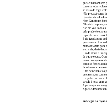
que se instalam sem p
como se todas voltas
ao rosto de fogo lento
Não precisei cortar lír
ciprestes da velha Gré
Nem Xenofonte, ban
Não deixo o povo, s
e se me vou, todo ele
pelo prado é como um
capaz de correr sozin
E tão igual a uma ped
que segue ao fundo d
minha infância pode 
e eu a ela, desfolhada
E cada aldeia é um si
de outra e outra. Que
no corpo é apenas al
como se fosse sacada
de adornos a uma só
E tão semelhante ao 
que me segue com su
E a pedra que vai ao 
circula à tona, entre 
A pedra que vai na ág
é que se descobre em
antielegia do caçad