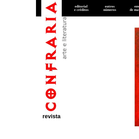
editorial
outros
en
e créditos
números
de
mat
revista