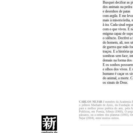
Busquei decifrar as p
dos animais na pedra
e desenhos de patas
com argila. E me lev
mais à misericórdia, 
à ira. Cada sinal regu
com o que viveu. E n
enigma capaz de supo
o silêncio. Decifrei a 
do homem, ali, nos ut
de guerra que mão fo
traçou. E a história q
sombras sem face, int
demais na forma dos
E os sonhos possuem
e olhos dos vivos. E 
humano é caçar os si
do animal, a morte. C
os sinais de Deus.
CARLOS NEJAR
é membro da Academia Bra
o prêmio Machado de Assis, da Fundação da
para a melhor prosa poética do ano, pela 
Publicou, em Poesia, Sélesis (1960), O poç
pássaros, ou a ordem dos planetas (1993), 
Nejar (2004), entre muitos outros.
confraria do