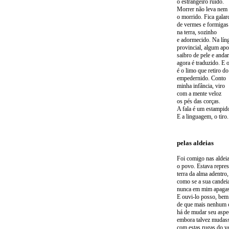
o estrangeiro ruído.
Morrer não leva nem
o morrido. Fica gala
de vermes e formigas
na terra, sozinho
e adormecido. Na lín
provincial, algum ap
saibro de pele e andar
agora é traduzido. E 
é o limo que retiro do
empedernido. Conto
minha infância, viro
com a mente veloz
os pés das corças.
A fala é um estampid
E a linguagem, o tiro.
pelas aldeias
Foi comigo nas aldei
o povo. Estava repre
terra da alma adentro,
como se a sua candei
nunca em mim apagas
E ouvi-lo posso, bem
de que mais nenhum 
há de mudar seu aspe
embora talvez mudas
com estas rugas do v