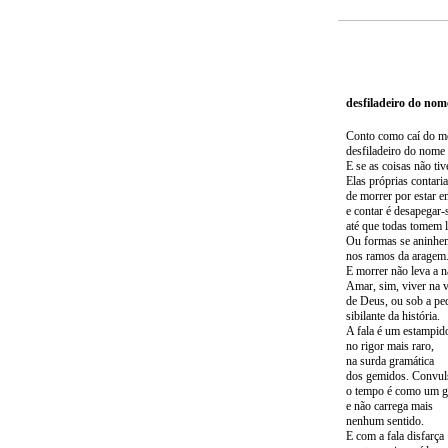
desfiladeiro do nom
Conto como caí do 
desfiladeiro do nome 
E se as coisas não ti
Elas próprias contar
de morrer por estar 
e contar é desapegar-
até que todas tomem l
Ou formas se aninhe
nos ramos da aragem
E morrer não leva a n
Amar, sim, viver na 
de Deus, ou sob a pe
sibilante da história.
A fala é um estampid
no rigor mais raro,
na surda gramática
dos gemidos. Convul
o tempo é como um g
e não carrega mais
nenhum sentido.
E com a fala disfarça