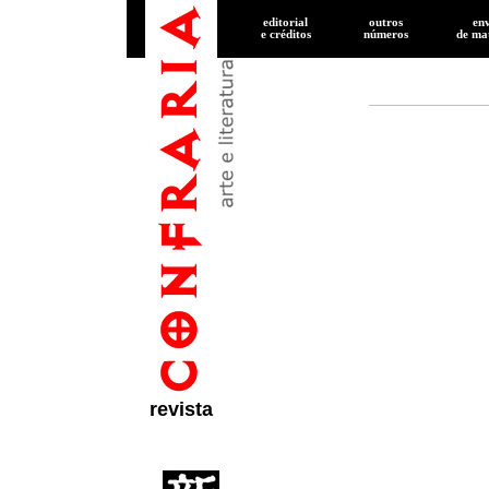
editorial
outros
en
e créditos
números
de
mat
revista