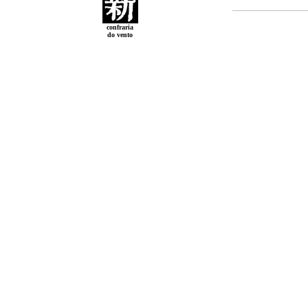
confraria
do vento