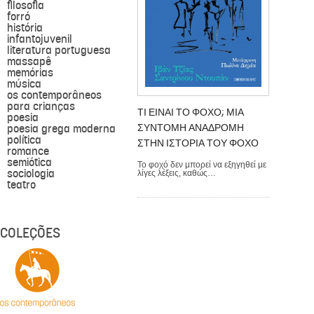
filosofia
forró
história
infantojuvenil
literatura portuguesa
massapê
memórias
música
os contemporâneos
para crianças
ΤΙ ΕΙΝΑΙ ΤΟ ΦΟΧΟ; ΜΙΑ
poesia
poesia grega moderna
ΣΥΝΤΟΜΗ ΑΝΑΔΡΟΜΗ
política
ΣΤΗΝ ΙΣΤΟΡΙΑ ΤΟΥ ΦΟΧΟ
romance
semiótica
Το φοχό δεν μπορεί να εξηγηθεί με
sociologia
λίγες λέξεις, καθώς…
teatro
COLEÇÕES