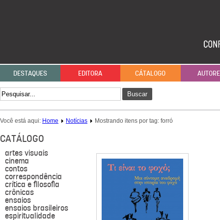
DESTAQUES
EDITORA
CÁTALOGO
AUTOR
Buscar
Você está aqui:
Home
Notícias
Mostrando itens por tag: forró
CATÁLOGO
artes visuais
cinema
contos
correspondência
crítica e filosofia
crônicas
ensaios
ensaios brasileiros
espiritualidade