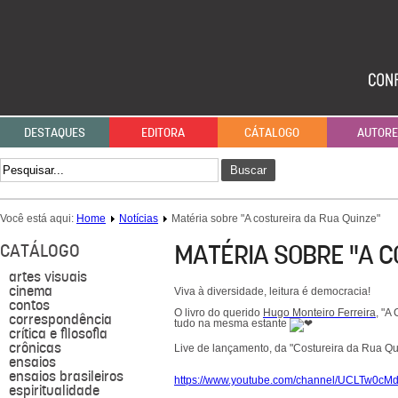
DESTAQUES
EDITORA
CÁTALOGO
AUTOR
Buscar
Você está aqui:
Home
Notícias
Matéria sobre "A costureira da Rua Quinze"
MATÉRIA SOBRE "A C
CATÁLOGO
artes visuais
cinema
Viva à diversidade, leitura é democracia!
contos
O livro do querido
Hugo Monteiro Ferreira
, "A
correspondência
tudo na mesma estante
crítica e filosofia
crônicas
Live de lançamento, da "Costureira da Rua Qui
ensaios
ensaios brasileiros
https://www.youtube.com/channel/UCLTw0c
espiritualidade