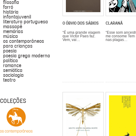
filosofia
forró
história
infantojuvenil
literatura portuguesa
O ÓBVIO DOS SÁBIOS
CLARANÃ
massapê
memórias
“É uma grande viagem
“Esse som ancestr
música
que Victor Paes faz.
me consome Tem 
Vem, vai…
nas plagas…
os contemporâneos
para crianças
poesia
poesia grega moderna
política
romance
semiótica
sociologia
teatro
COLEÇÕES