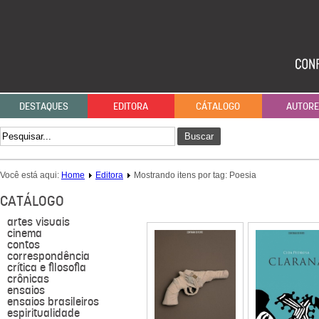
DESTAQUES
EDITORA
CÁTALOGO
AUTOR
Buscar
Você está aqui:
Home
Editora
Mostrando itens por tag: Poesia
CATÁLOGO
artes visuais
cinema
contos
correspondência
crítica e filosofia
crônicas
ensaios
ensaios brasileiros
espiritualidade