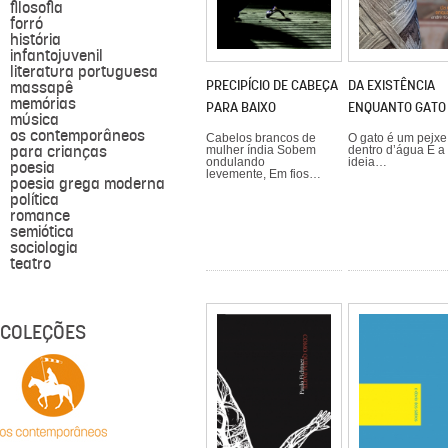
filosofia
forró
história
infantojuvenil
literatura portuguesa
PRECIPÍCIO DE CABEÇA
DA EXISTÊNCIA
massapê
memórias
PARA BAIXO
ENQUANTO GATO
música
os contemporâneos
Cabelos brancos de
O gato é um peixe
para crianças
mulher índia Sobem
dentro d’água É a
ondulando
ideia…
poesia
levemente, Em fios…
poesia grega moderna
política
romance
semiótica
sociologia
teatro
COLEÇÕES