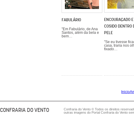
ENCOURAÇADO E
FABULÁRIO
COSIDO DENTRO 
"Em Fabulário, de Ana
PELE
Santos, além da bela e
bem…
"Se eu tivesse fic
casa, traria nos ol
fixado…
Inicio
An
CONFRARIA DO VENTO
Confraria do Vento © Todos os direitos reserva
outras imagens do Portal Confraria do Vento sem