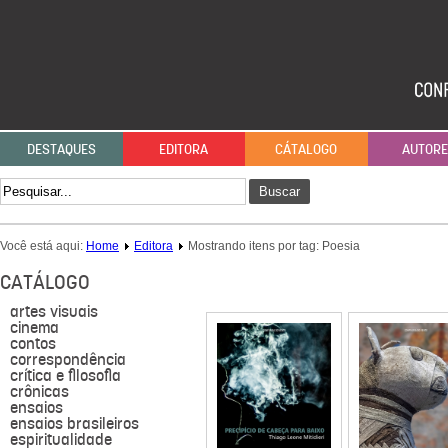
DESTAQUES
EDITORA
CÁTALOGO
AUTOR
Buscar
Você está aqui:
Home
Editora
Mostrando itens por tag: Poesia
CATÁLOGO
artes visuais
cinema
contos
correspondência
crítica e filosofia
crônicas
ensaios
ensaios brasileiros
espiritualidade